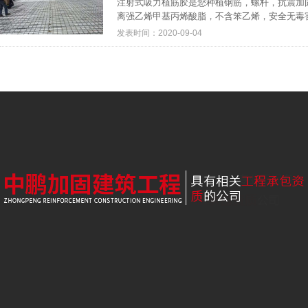
注射式吸力植筋胶是您种植钢筋，螺杆，抗震加固
离强乙烯甲基丙烯酸脂，不含笨乙烯，安全无毒害
发表时间：2020-09-04