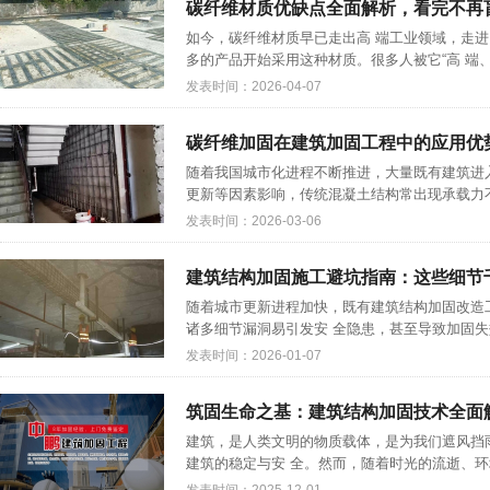
碳纤维材质优缺点全面解析，看完不再
如今，碳纤维材质早已走出高 端工业领域，走
多的产品开始采用这种材质。很多人被它“高 端、
发表时间：2026-04-07
碳纤维加固在建筑加固工程中的应用优
随着我国城市化进程不断推进，大量既有建筑进
更新等因素影响，传统混凝土结构常出现承载力不
发表时间：2026-03-06
建筑结构加固施工避坑指南：这些细节
随着城市更新进程加快，既有建筑结构加固改造
诸多细节漏洞易引发安 全隐患，甚至导致加固失效
发表时间：2026-01-07
筑固生命之基：建筑结构加固技术全面
建筑，是人类文明的物质载体，是为我们遮风挡
建筑的稳定与安 全。然而，随着时光的流逝、环境