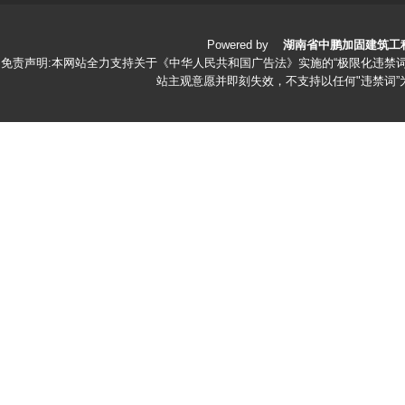
Powered by
湖南省中鹏加固建筑工
免责声明:本网站全力支持关于《中华人民共和国广告法》实施的“极限化违禁词
站主观意愿并即刻失效，不支持以任何"违禁词