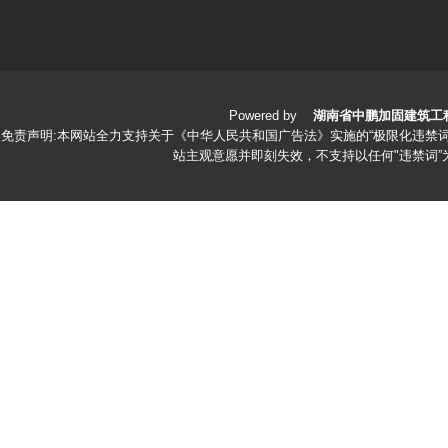
Powered by
湖南省中鹏加固建筑工
免责声明:本网站全力支持关于《中华人民共和国广告法》实施的“极限化违禁词
站主观意愿并即刻失效，不支持以任何"违禁词