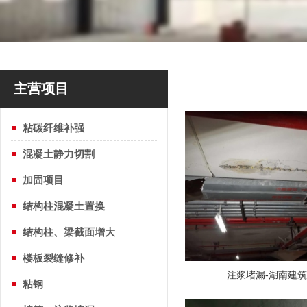
主营项目
粘碳纤维补强
混凝土静力切割
加固项目
结构柱混凝土置换
结构柱、梁截面增大
楼板裂缝修补
注浆堵漏-湖南建
粘钢