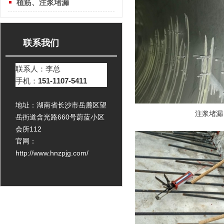
植筋、注浆堵漏
联系我们
联系人：李总
手机：
151-1107-5411
地址：湖南省长沙市岳麓区望
注浆堵漏
岳街道含光路660号蔚蓝小区
会所112
官网：
http://www.hnzpjg.com/