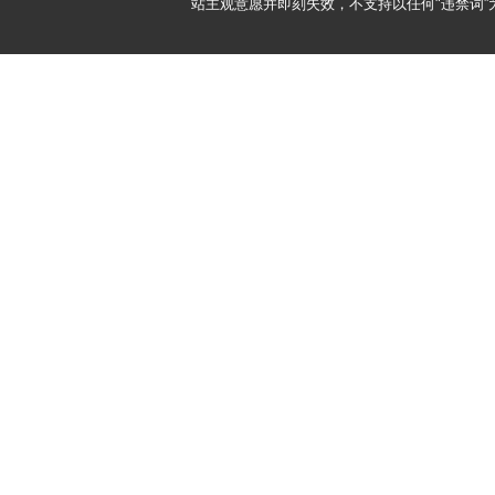
站主观意愿并即刻失效，不支持以任何"违禁词