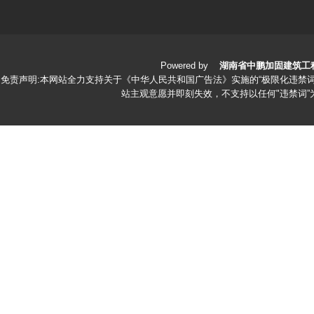
Powered by
湖南省中鹏加固建筑工
免责声明:本网站全力支持关于《中华人民共和国广告法》实施的“极限化违禁词
站主观意愿并即刻失效，不支持以任何"违禁词