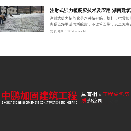
注射式强力植筋胶技术及应用-湖南建
注射式吸力植筋胶是您种植钢筋，螺杆，抗震加固
离强乙烯甲基丙烯酸脂，不含笨乙烯，安全无毒害
发表时间：2020-09-04