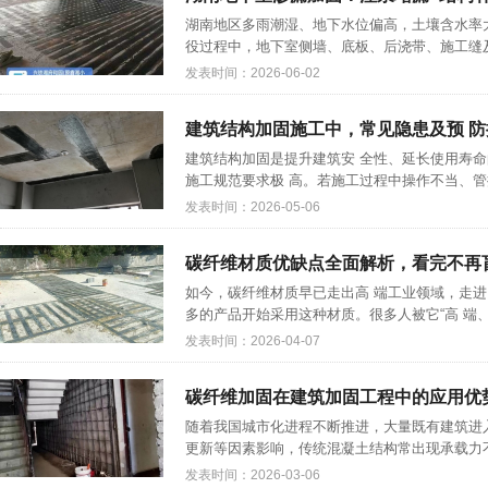
湖南地区多雨潮湿、地下水位偏高，土壤含水率
役过程中，地下室侧墙、底板、后浇带、施工缝及
发表时间：2026-06-02
建筑结构加固施工中，常见隐患及预 防
建筑结构加固是提升建筑安 全性、延长使用寿
施工规范要求极 高。若施工过程中操作不当、管控
发表时间：2026-05-06
碳纤维材质优缺点全面解析，看完不再
如今，碳纤维材质早已走出高 端工业领域，走
多的产品开始采用这种材质。很多人被它“高 端、
发表时间：2026-04-07
碳纤维加固在建筑加固工程中的应用优
随着我国城市化进程不断推进，大量既有建筑进
更新等因素影响，传统混凝土结构常出现承载力不
发表时间：2026-03-06