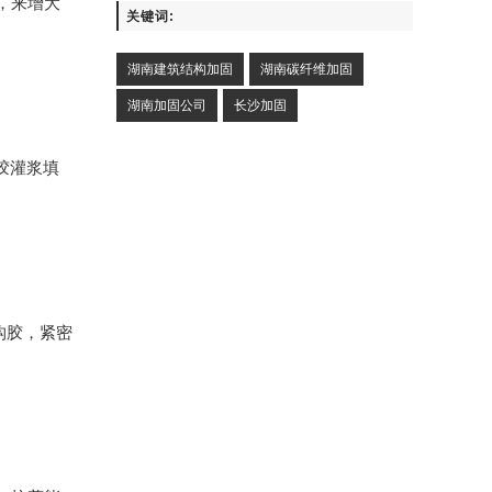
，来增大
关键词:
湖南建筑结构加固
湖南碳纤维加固
湖南加固公司
长沙加固
胶灌浆填
构胶，紧密