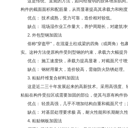
这是传统、直观的方法，如同给瘦弱的肢体增加肌肉。
构件的截面面积和配筋量，从而显著提高其承载力和刚度
优点： 技术成熟，受力可靠，造价相对较低。
缺点： 现场湿作业工作量大，养护周期长，对建筑净
2. 外包型钢加固法
俗称“穿盔甲”，在混凝土柱或梁的四角（或两角）包裹
实。这种方法使原构件受到型钢的约束，承载力大幅提升
优点： 施工速度快，承载力提高显著，对截面尺寸增
缺点： 钢材用量大，造价较高，需做防火防锈处理。
3. 粘贴纤维复合材料加固法
这是近二三十年发展起来的高新技术。采用高强度、轻
粘贴在构件受拉区或需要加固的部位，使其与原有构件协
优点： 轻质高强，几乎不增加结构自重和截面尺寸；
缺点： 对基层处理要求极 高，耐火性能和长期耐久
4. 粘贴钢板加固法