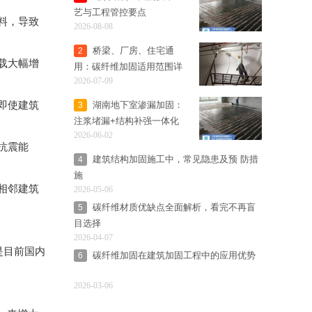
艺与工程管控要点
料，导致
2026-08-08
桥梁、厂房、住宅通
2
载大幅增
用：碳纤维加固适用范围详
2026-07-09
细解析
即使建筑
湖南地下室渗漏加固：
3
注浆堵漏+结构补强一体化
2026-06-02
解决方案
抗震能
建筑结构加固施工中，常见隐患及预 防措
4
施
相邻建筑
2026-05-06
碳纤维材质优缺点全面解析，看完不再盲
5
目选择
2026-04-07
是目前国内
碳纤维加固在建筑加固工程中的应用优势
6
2026-03-06