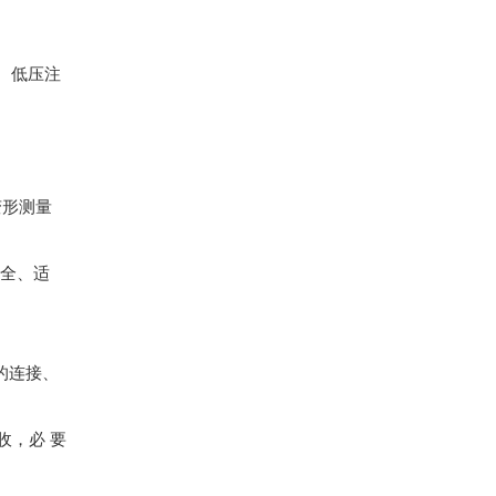
、低压注
变形测量
 全、适
的连接、
收，必 要