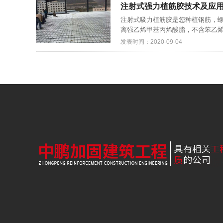
注射式强力植筋胶技术及应用
注射式吸力植筋胶是您种植钢筋，螺
离强乙烯甲基丙烯酸脂，不含笨乙烯
发表时间：2020-09-04