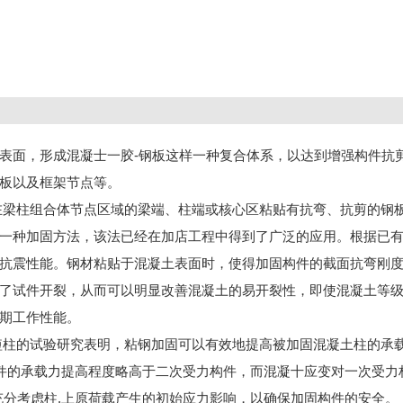
表面，形成混凝士一胶-钢板这样一种复合体系，以达到增强构件抗
板以及框架节点等。
在梁柱组合体节点区域的梁端、柱端或核心区粘贴有抗弯、抗剪的钢
一种加固方法，该法已经在加店工程中得到了广泛的应用。根据已
抗震性能。钢材粘贴于混凝土表面时，使得加固构件的截面抗弯刚
了试件开裂，从而可以明显改善混凝土的易开裂性，即使混凝土等
期工作性能。
短柱的试验研究表明，粘钢加固可以有效地提高被加固混凝土柱的承
构件的承载力提高程度略高于二次受力构件，而混凝十应变对一次受力
充分考虑柱.上原荷载产生的初始应力影响，以确保加固构件的安全。