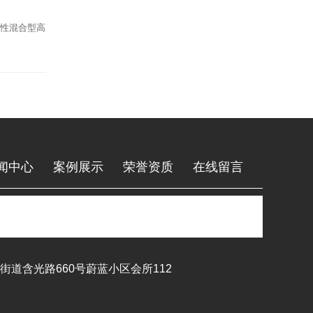
特性混合型高
闻中心
案例展示
荣誉资质
在线留言
道含光路660号蔚蓝小区会所112