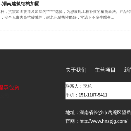
-湖南建筑结构加固
杆，抗震加固改造及加层的******选择，为您展现工程补救的植筋新法。产品
，安全无毒害高抗酸碱性，耐老化耐热性能好，常温下不发生蠕变...
关于我们
主营项目
新
联系人：李总
联系我们
手机：
151-1107-5411
地址：湖南省长沙市岳麓区望岳街
官网：http://www.hnzpjg.com/