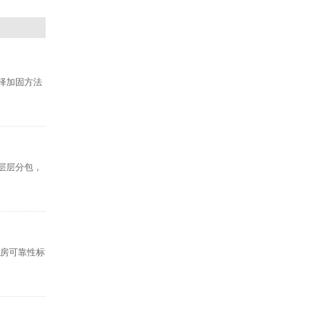
择加固方法
层层分包，
厂房可靠性标