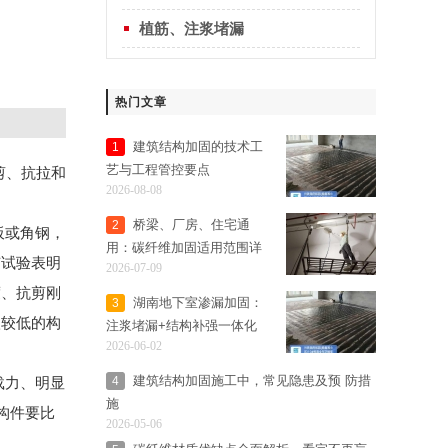
植筋、注浆堵漏
热门文章
建筑结构加固的技术工
1
艺与工程管控要点
剪、抗拉和
2026-08-08
桥梁、厂房、住宅通
2
板或角钢，
用：碳纤维加固适用范围详
有试验表明
2026-07-09
细解析
度、抗剪刚
湖南地下室渗漏加固：
3
级较低的构
注浆堵漏+结构补强一体化
2026-06-02
解决方案
建筑结构加固施工中，常见隐患及预 防措
4
载力、明显
施
构件要比
2026-05-06