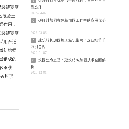
碳纤维材质优缺点全面解析，看完不再盲
5
梁裂缝宽度
目选择
2026-04-07
区混凝土
碳纤维加固在建筑加固工程中的应用优势
6
加强作用，
其裂缝宽度
2026-03-06
建筑结构加固施工避坑指南：这些细节千
7
应采用合适
万别忽视
轻微初始损
2026-01-07
)当钢板的
筑固生命之基：建筑结构加固技术全面解
8
析
多承载
2025-12-01
种破坏形