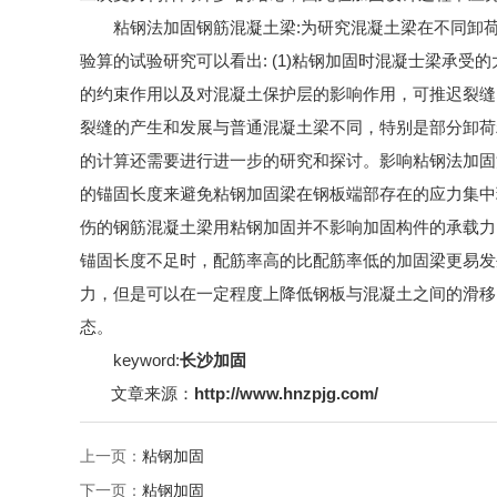
粘钢法加固钢筋混凝土梁:为研究混凝土梁在不同卸
验算的试验研究可以看出: (1)粘钢加固时混凝士梁承受
的约束作用以及对混凝土保护层的影响作用，可推迟裂缝的
裂缝的产生和发展与普通混凝土梁不同，特别是部分卸荷
的计算还需要进行进一步的研究和探讨。影响粘钢法加固混
的锚固长度来避免粘钢加固梁在钢板端部存在的应力集中现
伤的钢筋混凝土梁用粘钢加固并不影响加固构件的承载力，
锚固长度不足时，配筋率高的比配筋率低的加固梁更易发生
力，但是可以在一定程度上降低钢板与混凝土之间的滑移，
态。
keyword:
长沙加固
文章来源：
http://www.hnzpjg.com/
上一页：
粘钢加固
下一页：
粘钢加固