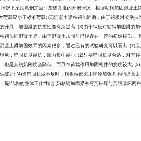
荷情况下采用粘钢加固时裂缝宽度的开展情况，根据粘钢加固混凝土
的大荷载应小于标准荷载; (2)混凝土梁粘钢加固后，由于钢板对梁受拉
开展，加固梁的抗裂性能有所提高; (3)由于钢板对粘钢加固梁的
粘钢加固混凝土梁，由于混凝土加固前已经存在一定的初始损伤， 
凝土梁加固效果的因素很多，通过已有的试验研究可以看出: (1)
象，锚固长度越长，应力集中越小: (2)只要锚固长度合适，对有
但是其初始刚度会降低，而且在荷载作用加固构件的挠度较大; (3
破坏: (4)当锚固长度不足时，钢板端部采用螺栓加强并不能提高太
提I结构的整体工作性能; (5)粘钢加固梁有弯剪破坏与剪切破坏两