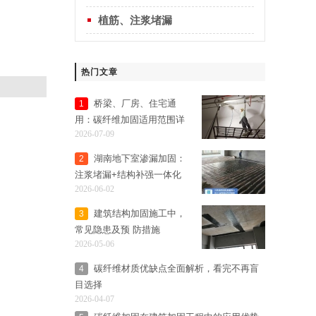
植筋、注浆堵漏
热门文章
桥梁、厂房、住宅通
1
用：碳纤维加固适用范围详
2026-07-09
细解析
湖南地下室渗漏加固：
2
注浆堵漏+结构补强一体化
2026-06-02
解决方案
建筑结构加固施工中，
3
常见隐患及预 防措施
2026-05-06
碳纤维材质优缺点全面解析，看完不再盲
4
目选择
2026-04-07