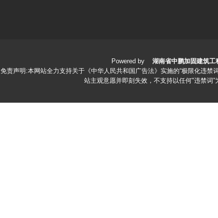
Powered by
湖南省中鹏加固建筑工
免责声明:本网站全力支持关于《中华人民共和国广告法》实施的“极限化违禁词
站主观意愿并即刻失效，不支持以任何"违禁词