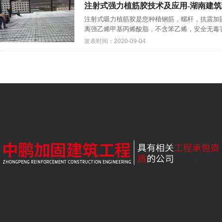
注射式强力植筋胶技术及应用-湖南建
注射式吸力植筋胶是您种植钢筋，螺杆，抗震加固
离强乙烯甲基丙烯酸脂，不含笨乙烯，安全无毒害
发表时间：2020-09-04