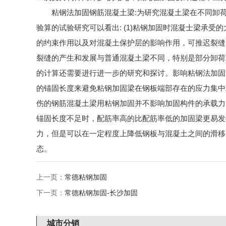
粘钢法加固钢筋混凝土梁:为研究混凝土梁在不同卸
验算的试验研究可以看出: (1)粘钢加固时混凝士梁承受
的约束作用以及对混凝土保护层的影响作用，可推迟裂缝的
裂缝的产生和发展与普通混凝土梁不同，特别是部分卸荷
的计算还需要进行进一步的研究和探讨。影响粘钢法加固混
的锚固长度来避免粘钢加固梁在钢板端部存在的应力集中现
伤的钢筋混凝土梁用粘钢加固并不影响加固构件的承载力，
锚固长度不足时，配筋率高的比配筋率低的加固梁更易发生
力，但是可以在一定程度上降低钢板与混凝土之间的滑移，
态。
上一页：
常德粘钢加固
下一页：
常德粘钢加固-长沙加固
城市分销