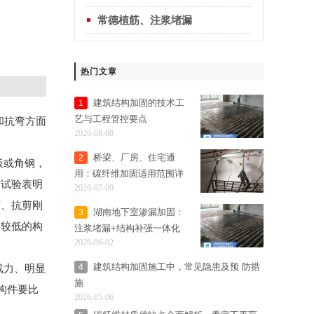
常德植筋、注浆堵漏
热门文章
建筑结构加固的技术工
1
艺与工程管控要点
和抗弯方面
2026-08-08
桥梁、厂房、住宅通
2
板或角钢，
用：碳纤维加固适用范围详
有试验表明
2026-07-09
细解析
度、抗剪刚
湖南地下室渗漏加固：
3
级较低的构
注浆堵漏+结构补强一体化
2026-06-02
解决方案
建筑结构加固施工中，常见隐患及预 防措
4
载力、明显
施
构件要比
2026-05-06