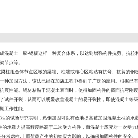
成混凝士一胶-钢板这样一种复合体系，以达到增强构件抗剪、抗拉
架节点等。
在梁柱组合体节点区域的梁端、柱端或核心区粘贴有抗弯、抗剪的钢
一种加固方法，该法已经在加店工程中得到了广泛的应用。根据已
抗震性能。钢材粘贴于混凝土表面时，使得加固构件的截面抗弯刚
了试件开裂，从而可以明显改善混凝土的易开裂性，即使混凝土等
期工作性能。
短柱的试验研究表明，粘钢加固可以有效地提高被加固混凝土柱的承
构件的承载力提高程度略高于二次受力构件，而混凝十应变对一次受力
充分考虑柱.上原荷载产生的初始应力影响，以确保加固构件的安全。