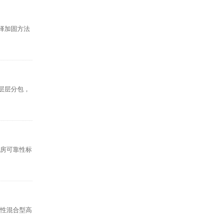
择加固方法
层层分包，
厂房可靠性标
特性混合型高