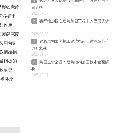
碳纤维材质优缺点全面解析，看完不再盲
5
梁裂缝宽度
目选择
2026-04-07
区混凝土
碳纤维加固在建筑加固工程中的应用优势
6
加强作用，
其裂缝宽度
2026-03-06
建筑结构加固施工避坑指南：这些细节千
7
应采用合适
万别忽视
轻微初始损
2026-01-07
)当钢板的
筑固生命之基：建筑结构加固技术全面解
8
析
多承载
2025-12-01
种破坏形