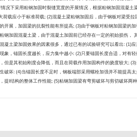
荷情况下采用粘钢加固时裂缝宽度的开展情况，根据粘钢加固混凝土
的大荷载应小于标准荷载; (2)混凝土梁粘钢加固后，由于钢板对梁受拉
开展，加固梁的抗裂性能有所提高; (3)由于钢板对粘钢加固梁的
粘钢加固混凝土梁，由于混凝土加固前已经存在一定的初始损伤， 
凝土梁加固效果的因素很多，通过已有的试验研究可以看出: (1)
象，锚固长度越长，应力集中越小: (2)只要锚固长度合适，对有
但是其初始刚度会降低，而且在荷载作用加固构件的挠度较大; (3
破坏: (4)当锚固长度不足时，钢板端部采用螺栓加强并不能提高太
提I结构的整体工作性能; (5)粘钢加固梁有弯剪破坏与剪切破坏两