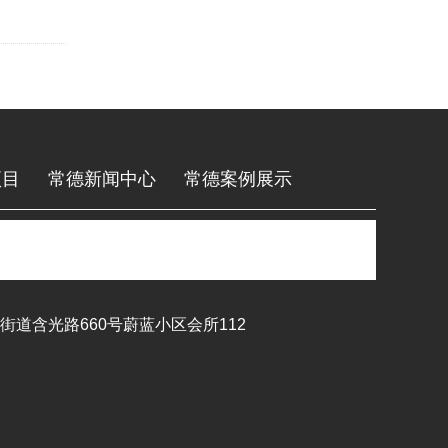
项目
常德新闻中心
常德案例展示
留言
常德联系我们
道含光路660号蔚蓝小区会所112