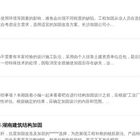
、使用环境等因素的影响，难免会出现不同程度的缺陷。工程加固从业人员在选
合考虑业主需求，选用适宜的加固改造方案。长沙加固公司小...
为不需要有丰富经验的设计施工队伍，采用由个人挂靠土建资质单位总包，朂后
一些特殊技术的处理，因取消安全措施使加固后存在缺失，达...
些事项？本期跟着小编一起来看看吧在进行结构加固设计之前，应根据“工业
靠性评估。根据确定的结果，应确定加固设计的内容和范围。...
-湖南建筑结构加固
杆，抗震加固改造及加层的******选择，为您展现工程补救的植筋新法。产品
，安全无毒害高抗酸碱性，耐老化耐热性能好，常温下不发生蠕变...