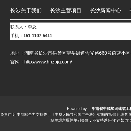
长沙关于我们
长沙主营项目
长沙新闻中心
联系人：李总
长沙荣誉资质
长沙在线留言
长沙联系我们
手机：
151-1107-5411
地址：湖南省长沙市岳麓区望岳街道含光路660号蔚蓝小区会
官网：http://www.hnzpjg.com/
Powered by
湖南省中鹏加固建筑工
免责声明:本网站全力支持关于《中华人民共和国广告法》实施的“极限化违禁词
站主观意愿并即刻失效，不支持以任何"违禁词