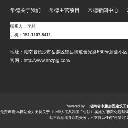
常德关于我们
常德主营项目
常德新闻中心
联系人：李总
常德荣誉资质
常德在线留言
常德联系我们
手机：
151-1107-5411
地址：湖南省长沙市岳麓区望岳街道含光路660号蔚蓝小区会
官网：http://www.hnzpjg.com/
Powered by
湖南省中鹏加固建筑工
免责声明:本网站全力支持关于《中华人民共和国广告法》实施的“极限化违禁词
站主观意愿并即刻失效，不支持以任何"违禁词