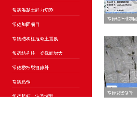
常德混凝土静力切割
常德碳纤维加
常德加固项目
常德结构柱混凝土置换
常德结构柱、梁截面增大
常德楼板裂缝修补
常德粘钢
常德裂缝修补
常德植筋、注浆堵漏