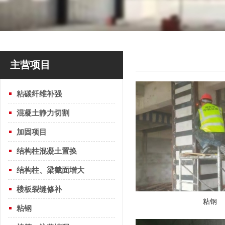
主营项目
粘碳纤维补强
混凝土静力切割
加固项目
结构柱混凝土置换
结构柱、梁截面增大
楼板裂缝修补
粘钢
粘钢