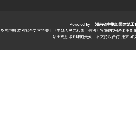
Powered by
湖南省中鹏加固建筑工
免责声明:本网站全力支持关于《中华人民共和国广告法》实施的“极限化违禁词
站主观意愿并即刻失效，不支持以任何"违禁词