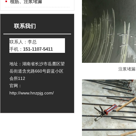
植筋、注浆堵漏
联系我们
联系人：李总
手机：
151-1107-5411
地址：湖南省长沙市岳麓区望
注浆堵漏
岳街道含光路660号蔚蓝小区
会所112
官网：
http://www.hnzpjg.com/