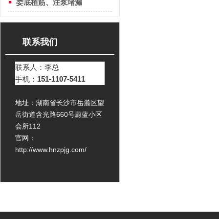
娄底植筋、注浆堵漏
联系我们
联系人：李总
手机：
151-1107-5411
地址：湖南省长沙市岳麓区望
岳街道含光路660号蔚蓝小区
会所112
官网：
http://www.hnzpjg.com/