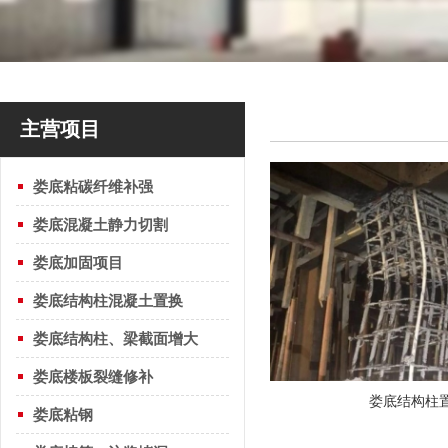
主营项目
娄底粘碳纤维补强
娄底混凝土静力切割
娄底加固项目
娄底结构柱混凝土置换
娄底结构柱、梁截面增大
娄底楼板裂缝修补
娄底结构柱
娄底粘钢